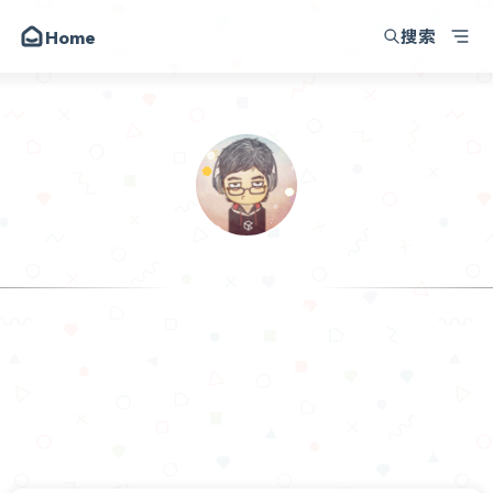
搜索
Home
崔晃晃博客
动态
昔日
留言
关于
崔晃晃
朋友
时间就是金钱，效率就是生命
讨论区