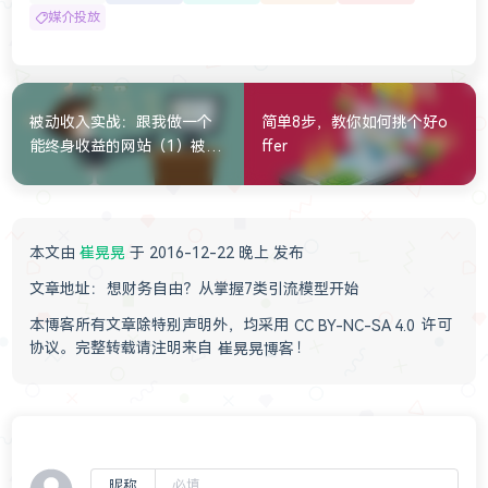
媒介投放
被动收入实战：跟我做一个
简单8步，教你如何挑个好o
能终身收益的网站（1）被动
ffer
收入背后的逻辑
本文由
崔晃晃
于 2016-12-22 晚上 发布
文章地址：
想财务自由？从掌握7类引流模型开始
本博客所有文章除特别声明外，均采用
CC BY-NC-SA 4.0
许可
协议。完整转载请注明来自
崔晃晃博客
！
昵称