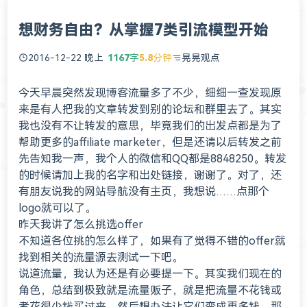
想财务自由？从掌握7类引流模型开始
2016-12-22 晚上
1167
字
5.8
分钟
晃晃观点
今天早晨突然发现博客流量多了不少，细细一查发现原
来是有人把我的文章转发到别的论坛和群里去了。其实
我也没有不让转发的意思，毕竟我们的出发点都是为了
帮助更多的affiliate marketer，但是还请以后转发之前
先告知我一声，我个人的微信和QQ都是8848250。转发
的时候请加上我的名字和出处链接，谢谢了。对了，还
有朋友说我的网站导航没有主页，我想说……点那个
logo就可以了。
昨天我讲了怎么挑选offer
不知道各位挑的怎么样了，如果有了觉得不错的offer就
找到相关的流量源去测试一下吧。
说道流量，我认为还是有必要提一下。其实我们现在的
角色，总结到极致就是流量贩子，就是把流量不花钱或
者花很少钱买过来，然后想办法让它们变成更多钱。那