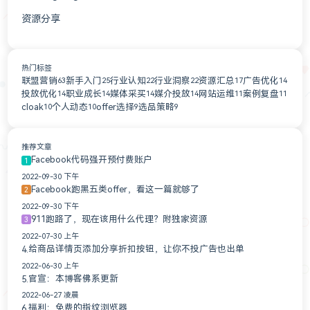
资源分享
2
广告联盟
1
流量源
1
热门标签
联盟营销
新手入门
行业认知
行业洞察
资源汇总
广告优化
63
25
22
22
17
14
投放优化
职业成长
媒体采买
媒介投放
网站运维
案例复盘
14
14
14
14
11
11
cloak
个人动态
offer选择
选品策略
10
10
9
9
推荐文章
Facebook代码强开预付费账户
1
2022-09-30 下午
Facebook跑黑五类offer，看这一篇就够了
2
2022-09-30 下午
911跑路了，现在该用什么代理？附独家资源
3
2022-07-30 上午
给商品详情页添加分享折扣按钮，让你不投广告也出单
4.
2022-06-30 上午
官宣：本博客佛系更新
5.
2022-06-27 凌晨
福利：免费的指纹浏览器
6.