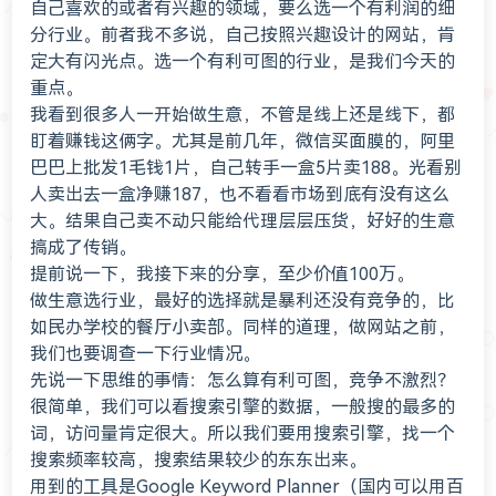
自己喜欢的或者有兴趣的领域，要么选一个有利润的细
分行业。前者我不多说，自己按照兴趣设计的网站，肯
定大有闪光点。选一个有利可图的行业，是我们今天的
重点。
我看到很多人一开始做生意，不管是线上还是线下，都
盯着赚钱这俩字。尤其是前几年，微信买面膜的，阿里
巴巴上批发1毛钱1片，自己转手一盒5片卖188。光看别
人卖出去一盒净赚187，也不看看市场到底有没有这么
大。结果自己卖不动只能给代理层层压货，好好的生意
搞成了传销。
提前说一下，我接下来的分享，至少价值100万。
做生意选行业，最好的选择就是暴利还没有竞争的，比
如民办学校的餐厅小卖部。同样的道理，做网站之前，
我们也要调查一下行业情况。
先说一下思维的事情：怎么算有利可图，竞争不激烈？
很简单，我们可以看搜索引擎的数据，一般搜的最多的
词，访问量肯定很大。所以我们要用搜索引擎，找一个
搜索频率较高，搜索结果较少的东东出来。
用到的工具是Google Keyword Planner（国内可以用百