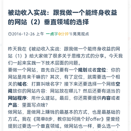
被动收入实战：跟我做一个能终身收益
的网站（2）垂直领域的选择
2016-12-26 上午
一点
字
0
分钟
晃晃观点
昨天我在《
被动收入实战：跟我做一个能终身收益的网
站（1）
》给大家做了很多关于思维方式的分享。今天我
们一起来实践一下技术层面的问题。
要做一个网站，首先自己要有一个
规划
或者
定位
：你的
网站是用来干嘛的？其次，有了定位，就需要选一个相
关的
域名
：打算叫啥名字？接下来还要选择一个网络
空
间
放你的网站内容：网站放在哪儿？然后还要有适当的
网站程序
：用什么建站。最后，你还需要提供
内容
或者
产品
：里面写点啥？
做网站，是做网上赚钱的最基本的方式，也是最基础的
方式。我在《
简单8步，教你如何挑个好offer
》里曾经
提到过要选一个垂直领域。做网站也一样，要么选一个