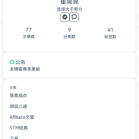
崔晃晃
选择大于努力
77
9
41
文章数
分类数
标签数
公告
本博客佛系更新
分类
晃晃观点
41
胡说八道
15
Affiliate文章
7
STM经典
4
工具
3