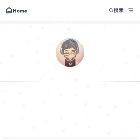
搜索
Home
崔晃晃博客
动态
昔日
留言
关于
崔晃晃
朋友
讨论区