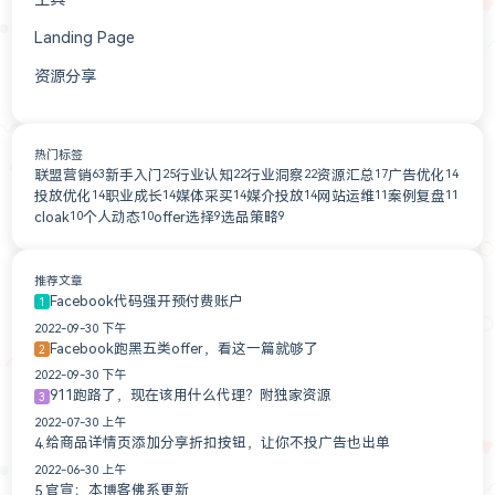
Landing Page
3
资源分享
2
广告联盟
1
流量源
1
热门标签
联盟营销
新手入门
行业认知
行业洞察
资源汇总
广告优化
63
25
22
22
17
14
投放优化
职业成长
媒体采买
媒介投放
网站运维
案例复盘
14
14
14
14
11
11
cloak
个人动态
offer选择
选品策略
10
10
9
9
推荐文章
Facebook代码强开预付费账户
1
2022-09-30 下午
Facebook跑黑五类offer，看这一篇就够了
2
2022-09-30 下午
911跑路了，现在该用什么代理？附独家资源
3
2022-07-30 上午
给商品详情页添加分享折扣按钮，让你不投广告也出单
4.
2022-06-30 上午
官宣：本博客佛系更新
5.